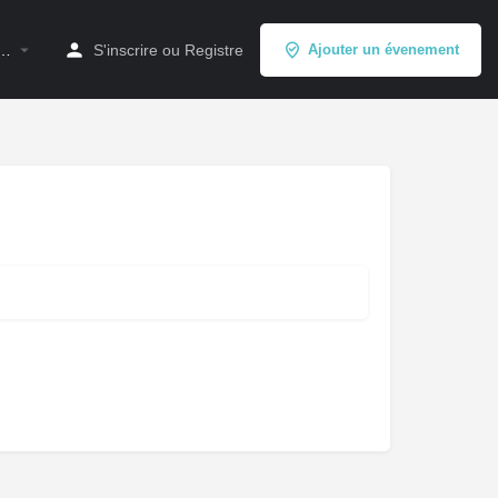
à…
S'inscrire
ou
Registre
Ajouter un évenement