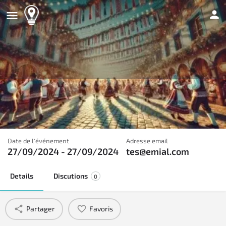
Amène ta gamelle
Profitez d'un déjeuner convivial en apportant votre repas à
partager.
Date de l'événement
Adresse email
27/09/2024 - 27/09/2024
tes@emial.com
Details
Discutions
0
Partager
Favoris