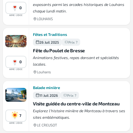
exposants parmi les arcades historiques de Louhans
0
chaque lundi matin.
AIME L'IDEE
LOUHANS
Fêtes et Traditions
26 Juil 2025
Prix ?
Fête du Poulet de Bresse
Animations festives, repas dansant et spécialités
0
locales.
AIME L'IDEE
Louhans
Balade minière
11 Juil 2026
Prix ?
Visite guidée du centre-ville de Montceau
Explorez l'histoire minière de Montceau à travers ses
7
sites emblématiques.
AIME L'IDEE
LE CREUSOT